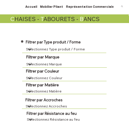
Accueil
Mobilier Pliant
Représentation Commerciale
SAV
C
C
HAISES -
T
ABOURETS -
B
ANCS
Filtrer par Type produit / Forme
Filtrer par Marque
Filtrer par Couleur
Filtrer par Matière
Filtrer par Accroches
Filtrer par Résistance au feu