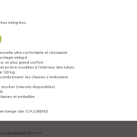
ches Intégrées
onnelle ultra confortable et résistante
ochage intégré
r un plus grand confort
 et arrière soudées à l'intérieur des tubes
e 120 kg
encombrement: les chaises s'emboitent
à stocker (chariots disponibles).
M2
chaises et emballée
 en beige clair (CHJUBEM2)
Leisure’n Pleasure
tion de matériel et