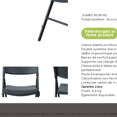
JUMBO NOIR M2
Polypropylène - Accro
Téléchargez la
fiche produit
Chaise pliante professi
Double système d'accr
Galbe ergonomique pou
Barres de renfort avant
Supporte une charge d
Chaise pliée à faible 
parfaitement
Facile à transporter et 
Classification non-feu 
Livrée par carton de 6 
Garantie 2 ans
Poids: 4,6 kg
Également disponible :
t une société spécialisée dans la création, la fabrication et la commercialisa