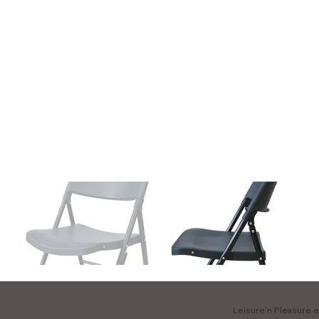
Leisure’n Pleasure es