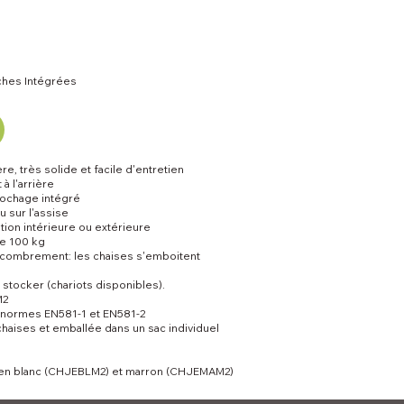
ches Intégrées
ère, très solide et facile d'entretien
à l'arrière
ochage intégré
u sur l'assise
tion intérieure ou extérieure
e 100 kg
encombrement: les chaises s'emboitent
à stocker (chariots disponibles).
M2
 normes EN581-1 et EN581-2
chaises et emballée dans un sac individuel
 en blanc (CHJEBLM2) et marron (CHJEMAM2)