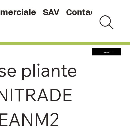
merciale
SAV
Contact
Suivant
se pliante
NITRADE
EANM2