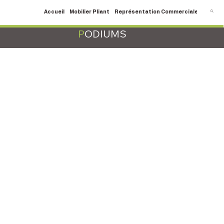
Accueil
Mobilier Pliant
Représentation Commerciale
SAV
C
P
ODIUMS