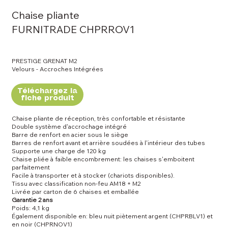
Chaise pliante
FURNITRADE CHPRROV1
PRESTIGE GRENAT M2
Velours - Accroches Intégrées
Téléchargez la
fiche produit
Chaise pliante de réception, très confortable et résistante
Double système d'accrochage intégré
Barre de renfort en acier sous le siège
Barres de renfort avant et arrière soudées à l'intérieur des tubes
Supporte une charge de 120 kg
Chaise pliée à faible encombrement: les chaises s'emboitent
parfaitement
Facile à transporter et à stocker (chariots disponibles).
Tissu avec classification non-feu AM18 + M2
Livrée par carton de 6 chaises et emballée
Garantie 2 ans
Poids: 4,1 kg
Également disponible en: bleu nuit piètement argent (CHPRBLV1) et
en noir (CHPRNOV1)