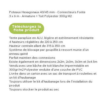
Poteaux Hexagonaux 40/45 mm - Connecteurs Fonte
3 x 6 m - Armature + Toit Polyester 300g M2
Téléchargez la
fiche produit
Tente parapluie en ALU, légère et extrèmement résistante
4 hauteurs réglables de 220 à 250 cm
Hauteur centrale allant de 315 à 350 cm
Système de blocage par goupillle à ressort munie d'un
anneau gainé
Parfait maintien des connexions
Existe également en dimensions 2x2m, 2x3m, 3x3m et 3x4.5m
Vendu avec une bâche de toit blanche imperméable en
300gr/m2 Polyester enduite d'une couche de PVC
Livrée dans un carton avec un sac de transport à roulettes et
un kit d'haubanage
Toujours utiliser le kit d'haubanage lors de l'installation du
produit
Toujours stocker le produit au sec