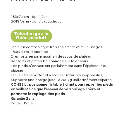
183x76 cm - ép. 4,2cm
BOIS Verni - Jonc caoutchouc
Téléchargez la
fiche produit
Table en contreplaqué très résistante et multi-usages
183x76 cm, Monobloc
2 renforts en pin massif en dessous du plateau
Renforts et pattes boulonnées sur le dessus
Les pieds s'encastrent parfaitement dans l'épaisseur du
plateau
Facile à transporter et à stocker (chariots disponibles)
Supporte une charge jusqu'à 200kg uniformément répartis
CONSEIL : positionner la table à chant pour replier les pieds
en veillant à ce que l'anneau de verrouillage libère et
permette le repliage des pieds
Garantie 2 ans
Poids : 19,5 kg