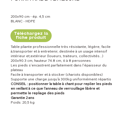
200x90 cm - ép. 4,5 cm
BLANC - HDPE
Téléchargez la
fiche produit
Table pliante professionnelle très résistante, légère, facile
à;transporter et à entretenir, destinée à un usage intensif
intérieur et;extérieur (loueurs, traiteurs, collectivités...)
200x90.3 cm, hauteur 74.8 cm, 6 à 8 personnes
Les pieds s'encastrent parfaitement dans l'épaisseur du
plateau
Facile à transporter et à stocker (chariots disponibles)
Supporte une charge jusqu'à 300kg uniformément répartis
CONSEIL : positionner la table à chant pour replier les pieds
en veillant à ce que l'anneau de verrouillage libère et
permette le repliage des pieds
Garantie 2 ans
Poids: 20,5 kg