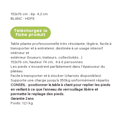
152x76 cm - ép. 4,2 cm
BLANC - HDPE
Téléchargez la
fiche produit
Table pliante professionnelle très résistante, légère, facile à
transporter et à entretenir, destinée à un usage intensif
intérieur et
extérieur (loueurs, traiteurs, collectivités...).
152x76 cm, hauteur 74 cm, 4 à 6 personnes
Les pieds s'encastrent parfaitement dans l'épaisseur du
plateau.
Facile à transporter et à stocker (chariots disponibles)
Supporte une charge jusqu'à 350kg uniformément répartis.
CONSEIL : positionner la table à chant pour replier les pieds
en veillant à ce que l'anneau de verrouillage libère et
permette le repliage des pieds.
Garantie 2 ans
Poids: 12,1 kg