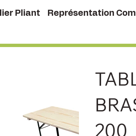
ier Pliant
Représentation Com
TAB
BRA
200