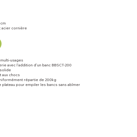
 cm
 acier cornière
t multi-usages
ie avec l'addition d'un banc BBSCT-200
solide
t aux chocs
niformément répartie de 200kg
e plateau pour empiler les bancs sans abîmer