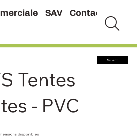
merciale
SAV
Contact
Suivant
S Tentes
ntes - PVC
imensions disponibles