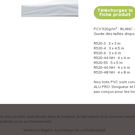
Téléchargez la
fiche produit
PCV 520g/m² - BLANC -
Guide des tailles dispo
R520-3 : 3 x 3 m
R520-4 : 3 x 4,5 m
R520-6 : 3 x 6 m
R520-44 NH : 4 x 4 m
R520-55 : 5 x 5 m
R520-46 NH : 4 x 6 m
R520-48 NH : 4 x 8 m
Nos toits PVC sont con
ALU PRO (longueur et la
pas conçus pour les to
t une société spécialisée dans la création, la fabrication et la commercialisa
pilables pour professionnels.
Mentions légales & politique de confidentialité