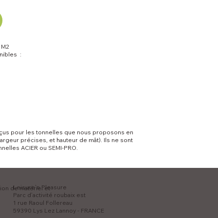
 M2
nibles :
çus pour les tonnelles que nous proposons en
rgeur précises, et hauteur de mât). Ils ne sont
nnelles ACIER ou SEMI-PRO.
Leisure’n Pleasure
tion de matériel et
Parc d’activité roubaix est
1 rue Raoul Follereau
59390 Lys Lez Lannoy - FRANCE