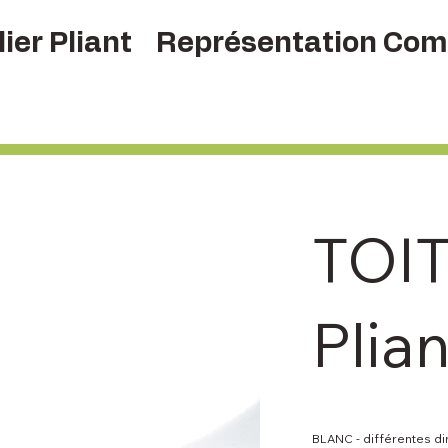
ier Pliant
Représentation Com
TOIT
Plia
BLANC - différentes d