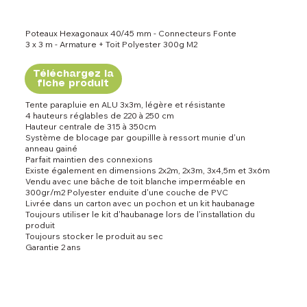
Poteaux Hexagonaux 40/45 mm - Connecteurs Fonte
3 x 3 m - Armature + Toit Polyester 300g M2
Téléchargez la
fiche produit
Tente parapluie en ALU 3x3m, légère et résistante
4 hauteurs réglables de 220 à 250 cm
Hauteur centrale de 315 à 350cm
Système de blocage par goupillle à ressort munie d'un
anneau gainé
Parfait maintien des connexions
Existe également en dimensions 2x2m, 2x3m, 3x4,5m et 3x6m
Vendu avec une bâche de toit blanche imperméable en
300gr/m2 Polyester enduite d'une couche de PVC
Livrée dans un carton avec un pochon et un kit haubanage
Toujours utiliser le kit d'haubanage lors de l'installation du
produit
Toujours stocker le produit au sec
Garantie 2 ans