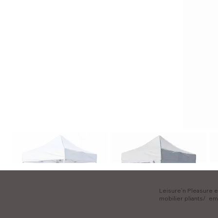
Leisure’n Pleasure es
mobilier pliants/ em