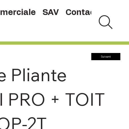
merciale
SAV
Contact
Suivant
e Pliante
 PRO + TOIT
OP-2T