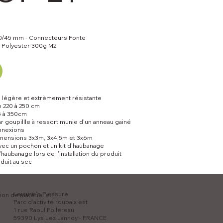
0/45 mm - Connecteurs Fonte
it Polyester 300g M2
, légère et extrèmement résistante
e 220 à 250 cm
5 à 350cm
 goupillle à ressort munie d'un anneau gainé
onnexions
imensions 3x3m, 3x4,5m et 3x6m
vec un pochon et un kit d'haubanage
d'haubanage lors de l'installation du produit
duit au sec
Leisure’n Pleasure
tion de matériel et
Parc d’activité roubaix est
1 rue Raoul Follereau
59390 Lys Lez Lannoy - FRANCE