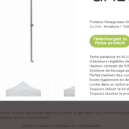
Poteaux Hexagonaux 4
2 x 2 m - Armature + To
Téléchargez la
fiche produit
Tente parapluie en ALU
4 hauteurs réglables d
Hauteur centrale de 31
Système de blocage par
Parfait maintien des c
Existe également en d
Livrée dans un carton a
Toujours utiliser le kit 
Toujours stocker le pro
t une société spécialisée dans la création, la fabrication et la commercialisa
pilables pour professionnels.
Mentions légales & politique de confidentialité