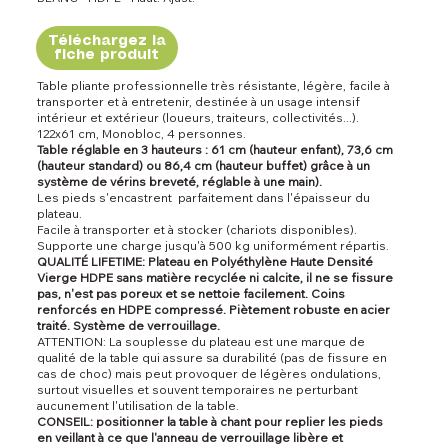
Téléchargez la
fiche produit
Table pliante professionnelle très résistante, légère, facile à
transporter et à entretenir, destinée à un usage intensif
intérieur et extérieur (loueurs, traiteurs, collectivités...).
122x61 cm, Monobloc, 4 personnes.
Table réglable en 3 hauteurs : 61 cm (hauteur enfant), 73,6 cm
(hauteur standard) ou 86,4 cm (hauteur buffet) grâce à un
système de vérins breveté, réglable à une main).
Les pieds s'encastrent parfaitement dans l'épaisseur du
plateau.
Facile à transporter et à stocker (chariots disponibles).
Supporte une charge jusqu'à 500 kg uniformément répartis.
QUALITÉ LIFETIME: Plateau en Polyéthylène Haute Densité
Vierge HDPE sans matière recyclée ni calcite, il ne se fissure
pas, n'est pas poreux et se nettoie facilement. Coins
renforcés en HDPE compressé. Piètement robuste en acier
traité. Système de verrouillage.
ATTENTION: La souplesse du plateau est une marque de
qualité de la table qui assure sa durabilité (pas de fissure en
cas de choc) mais peut provoquer de légères ondulations,
surtout visuelles et souvent temporaires ne perturbant
aucunement l'utilisation de la table.
CONSEIL: positionner la table à chant pour replier les pieds
en veillant à ce que l'anneau de verrouillage libère et